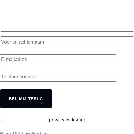
Laat je gegevens hieronder achter en wij bellen je dezelfde
werkdag nog terug.
BEL MIJ TERUG
Ik ga akkoord met de
privacy verklaring
Plein 1953, Rotterdam