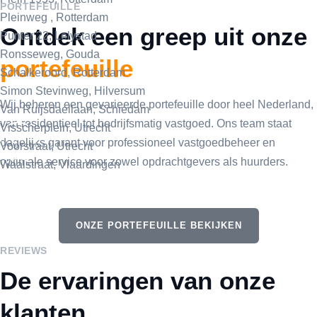
PORTEFEUILLE
Pleinweg , Rotterdam
Ontdek een greep uit onze
Punter 22, Lelystad
Ronsseweg, Gouda
portefeuille
Schalkeroord, Rotterdam
Simon Stevinweg, Hilversum
Wij beheren een gevarieerde portefeuille door heel Nederland,
Van Ruijsdaellaan, Schiedam
van residentieel tot bedrijfsmatig vastgoed. Ons team staat
Visscherplein, Utrecht
dagelijks garant voor professioneel vastgoedbeheer en
Voorstraat, Utrecht
optimale service voor zowel opdrachtgevers als huurders.
Waalstraat, Vlaardingen
ONZE PORTEFEUILLE BEKIJKEN
REVIEWS
De ervaringen van onze
klanten